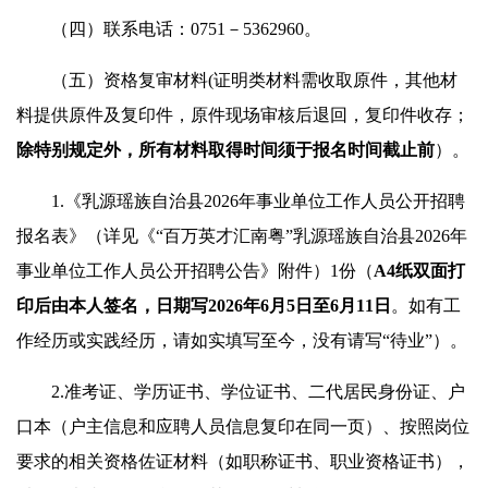
（四）联系电话：0751－5362960。
（五）资格复审材料(证明类材料需收取原件，其他材
料提供原件及复印件，原件现场审核后退回，复印件收存；
除特别规定外，所有材料取得时间须于
报名
时间
截
止
前
）。
1.《乳源瑶族自治县2026年事业单位工作人员公开招聘
报名表》（详见《“百万英才汇南粤”乳源瑶族自治县2026年
事业单位工作人员公开招聘公告》附件）1份（
A4纸双面打
印后由本人签名，
日期写202
6
年6月
5
日至6月
11
日
。如有工
作经历或实践经历，请如实填写至今，没有请写“待业”）。
2.准考证、学历证书、学位证书、二代居民身份证、户
口本（户主信息和应聘人员信息复印在同一页）、按照岗位
要求的相关资格佐证材料（如职称证书、职业资格证书），