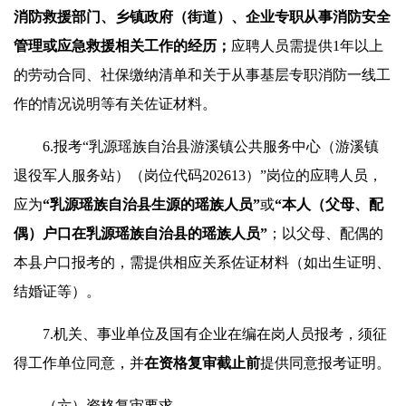
消防救援部门、乡镇政府（街道）、企业专职从事消防安全
管理或应急救援相关工作的经历；
应聘人员需提供1年以上
的劳动合同、社保缴纳清单和关于从事基层专职消防一线工
作的情况说明等有关佐证材料。
6.报考“乳源瑶族自治县游溪镇公共服务中心（游溪镇
退役军人服务站）（岗位代码202613）”岗位的应聘人员，
应为
“
乳源
瑶族自治
县生源
的瑶族人员”
或
“
本人
（
父母、配
偶
）
户口在乳源
瑶族自治
县的
瑶族人员”
；以父母、配偶的
本县户口报考的，需提供相应关系佐证材料（如出生证明、
结婚证等）。
7.机关、事业单位及国有企业在编在岗人员报考，须征
得工作单位同意，并
在资格复审截止前
提供同意报考证明。
（六）资格复审要求