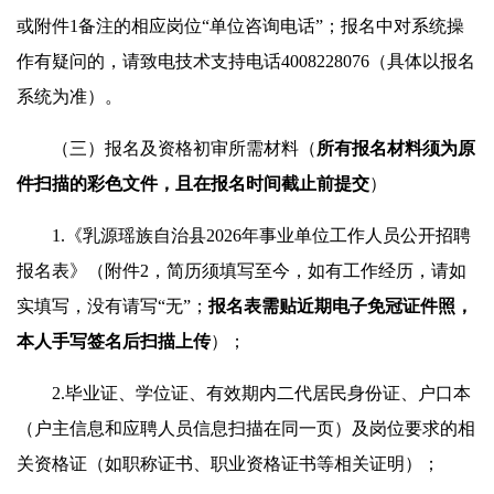
或附件1备注的相应岗位“单位咨询电话”；报名中对系统操
作有疑问的，请致电技术支持电话4008228076（具体以报名
系统为准）。
（三）报名及资格初审所需材料（
所有报名材料须为原
件扫描的彩色文件，且在报名
时间
截
止
前
提交
）
1.《乳源瑶族自治县2026年事业单位工作人员公开招聘
报名表》（附件2，简历须填写至今，如有工作经历，请如
实填写，没有请写“无”；
报名表需贴近期电子免冠证件照，
本人手写签名后扫描上传
）；
2.毕业证、学位证、有效期内二代居民身份证、户口本
（户主信息和应聘人员信息扫描在同一页）及岗位要求的相
关资格证（如职称证书、职业资格证书等相关证明）；