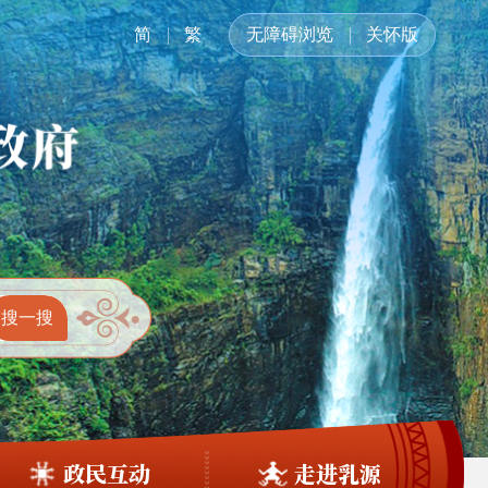
简
繁
无障碍浏览
关怀版
政民互动
走进乳源