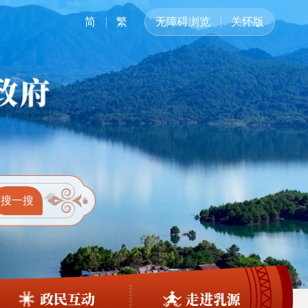
简
繁
无障碍浏览
关怀版
政民互动
走进乳源