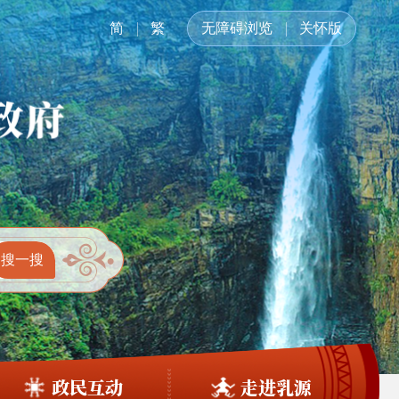
简
繁
无障碍浏览
关怀版
政民互动
走进乳源