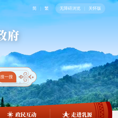
简
繁
无障碍浏览
关怀版
政民互动
走进乳源