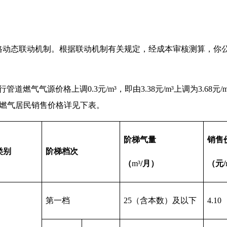
格动态联动机制。根据联动机制有关规定，经成本审核测算，你
气源价格上调0.3元/m³，即由3.38元/m³上调为3.68元
管道燃气居民销售价格详见下表。
阶梯气量
销售
类别
阶梯档次
（
m³
/
月
）
（元/
第一档
25（含本数）及以下
4.10