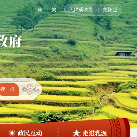
简
繁
无障碍浏览
关怀版
政民互动
走进乳源