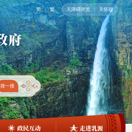
简
繁
无障碍浏览
关怀版
政民互动
走进乳源