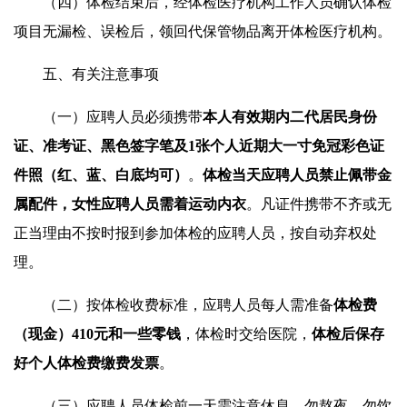
（四）体检结束后，经体检医疗机构工作人员确认体检
项目无漏检、误检后，领回代保管物品离开体检医疗机构。
五、有关注意事项
（一）应聘人员必须携带
本人有效期内二代居民身份
证、准考证、黑色签字笔及1张个人近期大一寸免冠彩色证
件照（红、蓝、白底均可）
。
体检当天应聘人员禁止佩带金
属配件，女性应聘人员需着运动内衣
。凡证件携带不齐或无
正当理由不按时报到参加体检的应聘人员，按自动弃权处
理。
（二）按体检收费标准，应聘人员每人需准备
体检费
（现金）410元和一些零钱
，体检时交给医院，
体检后保存
好个人体检费缴费发票
。
（三）应聘人员体检前一天需注意休息，勿熬夜，勿饮