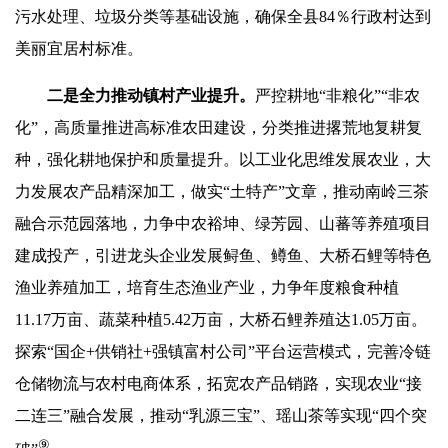
污水处理、垃圾分类等基础设施，确保全县84％行政村达到
美丽宜居村标准。
二是
全力推动镇村产业提升。
严控耕地“非粮化”“非农
化”，高质量推进高标准农田建设，分类推进撂荒地复耕复
种，强化耕地保护和质量提升。以工业化思维发展农业，大
力发展农产品精深加工，做实“土特产”文章，推动南岭三茶
融合示范园落地，力争中农裕坤、绿芳园、山蕃等养殖项目
建成投产，引进龙头企业发展鲟鱼、鳟鱼、大桥石鲤等特色
渔业养殖加工，培育生态渔业产业，力争年度粮食种植
11.17万亩、蔬菜种植5.42万亩，大桥石鲤养殖达1.05万亩。
探索“国企+供销社+强镇富村公司”平台运营模式，完善冷链
仓储物流与农村电商体系，拓宽农产品销路，实现农业“接
二连三”融合发展，推动“乳源三宝”、瑶山茶等实现“四个突
⑨