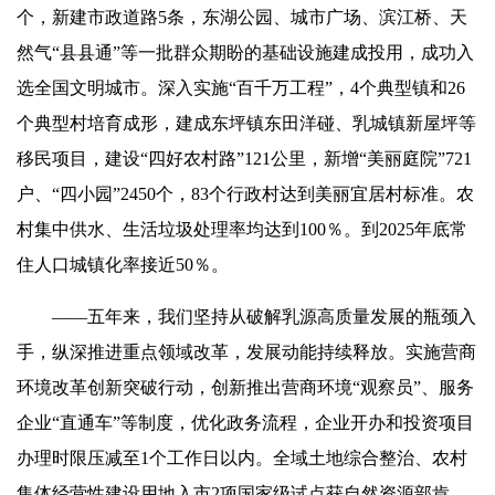
个，新建市政道路5条，东湖公园、城市广场、滨江桥、天
然气“县县通”等一批群众期盼的基础设施建成投用，成功入
选全国文明城市。深入实施“百千万工程”，4个典型镇和26
个典型村培育成形，建成东坪镇东田洋碰、乳城镇新屋坪等
移民项目，建设“四好农村路”121公里，新增“美丽庭院”721
户、“四小园”2450个，83个行政村达到美丽宜居村标准。农
村集中供水、生活垃圾处理率均达到100％。到2025年底常
住人口城镇化率接近50％。
——五年来，我们坚持从破解乳源高质量发展的瓶颈入
手，纵深推进重点领域改革，发展动能持续释放。实施营商
环境改革创新突破行动，创新推出营商环境“观察员”、服务
企业“直通车”等制度，优化政务流程，企业开办和投资项目
办理时限压减至1个工作日以内。全域土地综合整治、农村
集体经营性建设用地入市2项国家级试点获自然资源部肯