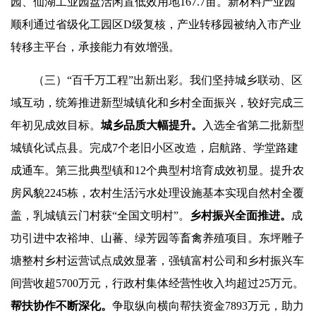
园、仙湖工业园盘活闲置低效用地167.7亩。新材料产业园
顺利通过省级化工园区D级复核，产业转移园被纳入市产业
转移主平台，承接能力有效增强。
（三）“百千万工程”出新出彩。我们坚持城乡联动、区
域互动，统筹推进新型城镇化和乡村全面振兴，较好完成三
年初见成效目标。
城乡品质大幅提升。
入选全省第二批新型
城镇化试点县。完成7个老旧小区改造，启航路、学堂路建
成通车。第三批典型镇和12个典型村培育成效初显。提升农
房风貌2245栋，农村生活污水处理设施基本实现自然村全覆
盖，乳城镇云门村获“全国文明村”。
乡村
振兴全面推进。
成
功引进中农裕坤、山蕃、绿芳园等畜禽养殖项目。东坪雕子
塘整村乡村运营试点成效显著，强镇富村公司和乡村振兴车
间营收超5700万元，行政村集体经营性收入均超过25万元。
帮扶协作
不断
深化
。
争取纵向横向帮扶资金7893万元，助力