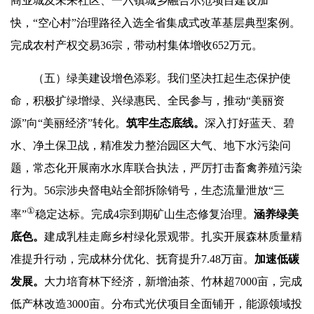
商业城及未来社区、一六镇城乡融合示范项目建设加
快，“空心村”治理路径入选全省集成式改革基层典型案例。
完成农村产权交易36宗，带动村集体增收652万元。
（五）绿美建设增色添彩。我们坚决扛起生态保护使
命，积极扩绿增绿、兴绿惠民、全民参与，推动“美丽资
源”向“美丽经济”转化。
筑牢生态
底
线
。
深入打好蓝天、碧
水、净土保卫战，精准发力整治园区大气、地下水污染问
题，常态化开展南水水库联合执法，严厉打击畜禽养殖污染
行为。56宗涉央督电站全部拆除销号，生态流量泄放“三
①
率”
稳定达标。完成4宗到期矿山生态修复治理。
涵养
绿美
底
色。
建成乳桂走廊乡村绿化景观带。扎实开展森林质量精
准提升行动，完成林分优化、抚育提升7.48万亩。
加速低碳
发展。
大力培育林下经济，新增油茶、竹林超7000亩，完成
低产林改造3000亩。分布式光伏项目全面铺开，能源领域投