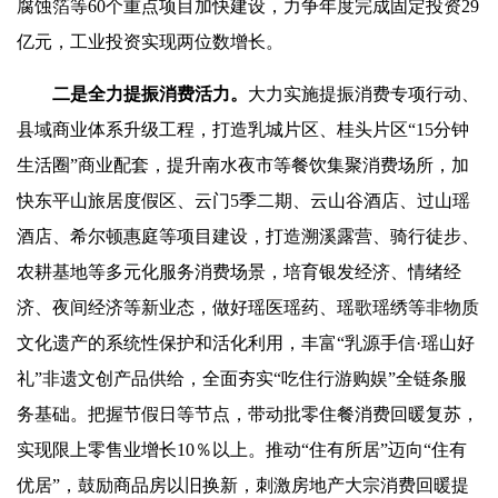
腐蚀箔等60个重点项目加快建设，力争年度完成固定投资29
亿元，工业投资实现两位数增长。
二是全力提振消费活力。
大力实施提振消费专项行动、
县域商业体系升级工程，打造乳城片区、桂头片区“15分钟
生活圈”商业配套，提升南水夜市等餐饮集聚消费场所，加
快东平山旅居度假区、云门5季二期、云山谷酒店、过山瑶
酒店、希尔顿惠庭等项目建设，打造溯溪露营、骑行徒步、
农耕基地等多元化服务消费场景，培育银发经济、情绪经
济、夜间经济等新业态，做好瑶医瑶药、瑶歌瑶绣等非物质
文化遗产的系统性保护和活化利用，丰富“乳源手信·瑶山好
礼”非遗文创产品供给，全面夯实“吃住行游购娱”全链条服
务基础。把握节假日等节点，带动批零住餐消费回暖复苏，
实现限上零售业增长10％以上。推动“住有所居”迈向“住有
优居”，鼓励商品房以旧换新，刺激房地产大宗消费回暖提