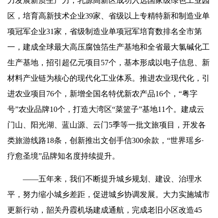
力发展新质生产力，乳源高新区成功入选国家级绿色工业园
区，培育高新技术企业39家、省级以上专精特新和制造业单
项冠军企业31家，省级制造业单项冠军培育数排名全市第
一，建成全球最大高压腐蚀箔生产基地和全省最大氯碱化工
生产基地，招引超亿元项目57个，基本形成以电子信息、新
材料产业链为核心的现代化工业体系。推进农业现代化，引
进农业项目76个，新增全国名特优新农产品16个，“粤字
号”农业品牌10个，打造大湾区“菜篮子”基地11个。建成云
门山、阳光湖、蓝山源、云门5季等一批文旅项目，开发各
类旅游线路18条，创新推出文创手信300余款，“世界瑶乡·
疗愈圣境”品牌知名度持续提升。
——五年来，我们不断提升城乡规划、建设、治理水
平，努力缩小城乡差距，促进城乡协调发展。大力实施城市
更新行动，韶关丹霞机场建成通航，完成老旧小区改造45