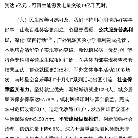
资达5亿元，可再生能源发电量突破19亿千瓦时。
（六）民生改善可感可及。我们坚持用心用情办好实事
好事，让老百姓笑容更灿烂、心里更温暖。
公共服务普惠利
②
民。
深化“双百行动”
，广外乳源实验小学顺利建成托管，
本地培育清华学子实现零的突破。新设糖尿病、母婴护理等
特色专科和乡镇卫生院夜间门诊，医共体内部实现检查检验
结果互认，群众就医更加便利。举办文体赛事活动210多场
次，南岭星空音乐季和“十月朝”系列活动出圈引流。
社会保
障坚实有力。
坚持就业优先，新增城镇就业1099人。城乡居
民医保参保率达97.78％，镇村医保即时结算全覆盖。完成
农村危房改造50户、适老化改造101户，发放困难群众基本
生活保障金约5150万元。
平安建设纵深推进。
创新加强社会
治理，信访总量下降6.6％。深入开展重点领域风险隐患排