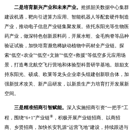
二是培育新兴产业和未来产业。
抢抓韶关数据中心集群
建设机遇，靶向引进算力应用、智能机器人等配套硬件制造
产业，推动电子信息产业链集聚发展。依托东阳光等生物医
药产业，做深特色创新原料药，开展水蛭、金毛狗脊等品种
验证试验，加快培育濒危稀缺动植物中药材全产业链。探
索“低空+农业”“低空+文旅”“低空+救援”等低空多元应用场
景，打造粤北航空飞行营地和体验型科普研学基地。鼓励支
持东阳光、硕成、欧莱等龙头企业牵头组建创新联合体，加
强新技术攻关、新产品研发，以新质生产力培育打开发展新
空间。
三是精准招商引智赋能。
深入实施招商引资“一把手”工
⑧
程，围绕“6+1”产业链
，积极开展产业链招商、以商招
商、乡贤招商，加快长安乳源“运营飞地”建设，持续跟进与