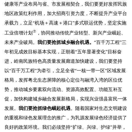
健康等产业布局与省、市发展相契合，我们要更好发挥民族
地区政策红利作用，加大招商引资力度，不断提升产业平台
承载力，立足“机场＋高速＋港口”多式联运优势，坚定实施
⑦
工业倍增计划
，协同推动传统产业转型、新兴产业崛起、
未来产业破局。
我们要抢抓
城乡融合机遇。
“百千万工程”三
年初见成效目标基本实现，正朝着“五年显著变化”目标奋
进，岭南民族特色高质量发展廊道加快建设，我们要坚持
以“百千万工程”为牵引，立足全省“一核一带一区”区域发展
格局，发挥粤北生态屏障的核心定位与融湾入湾的区位优
势，推动城乡要素双向流动、资源高效配置、功能互补互
促，加快构建城乡融合发展新格局，实现兴业强县富民一体
发展。
我们要抢抓
绿色崛起机遇
。随着国家对生态文明建设
的重视和绿色发展理念的推广，为乳源发展绿色经济提供了
良好的政策环境。我们必须坚持“扩绿、兴绿、护绿”并举，