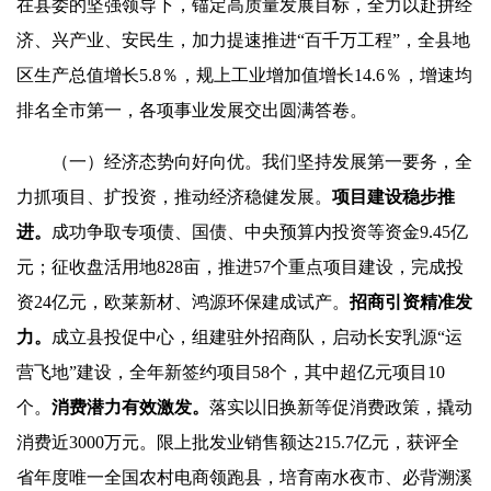
在县委的坚强领导下，锚定高质量发展目标，全力以赴拼经
济、兴产业、安民生，加力提速推进“百千万工程”，全县地
区生产总值增长5.8％，规上工业增加值增长14.6％，增速均
排名全市第一，各项事业发展交出圆满答卷。
（一）经济态势向好向优。我们坚持发展第一要务，全
力抓项目、扩投资，推动经济稳健发展。
项目建设稳步推
进。
成功争取专项债、国债、中央预算内投资等资金9.45亿
元；征收盘活用地828亩，推进57个重点项目建设，完成投
资24亿元，欧莱新材、鸿源环保建成试产。
招商引资精准发
力。
成立县投促中心，组建驻外招商队，启动长安乳源“运
营飞地”建设，全年新签约项目58个，其中超亿元项目10
个。
消费潜力有效激发。
落实以旧换新等促消费政策，撬动
消费近3000万元。限上批发业销售额达215.7亿元，获评全
省年度唯一全国农村电商领跑县，培育南水夜市、必背溯溪