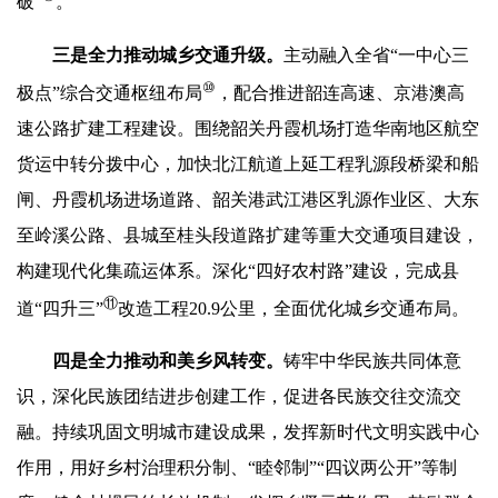
破”
。
三是
全力推动城乡交通升级。
主动融入全省“一中心三
⑩
极点”综合交通枢纽布局
，配合推进韶连高速、京港澳高
速公路扩建工程建设。围绕韶关丹霞机场打造华南地区航空
货运中转分拨中心，加快北江航道上延工程乳源段桥梁和船
闸、丹霞机场进场道路、韶关港武江港区乳源作业区、大东
至岭溪公路、县城至桂头段道路扩建等重大交通项目建设，
构建现代化集疏运体系。深化“四好农村路”建设，完成县
⑪
道“四升三”
改造工程20.9公里，全面优化城乡交通布局。
四是
全力推动
和美乡
风转变。
铸牢中华民族共同体意
识，深化民族团结进步创建工作，促进各民族交往交流交
融。持续巩固文明城市建设成果，发挥新时代文明实践中心
作用，用好乡村治理积分制、“睦邻制”“四议两公开”等制