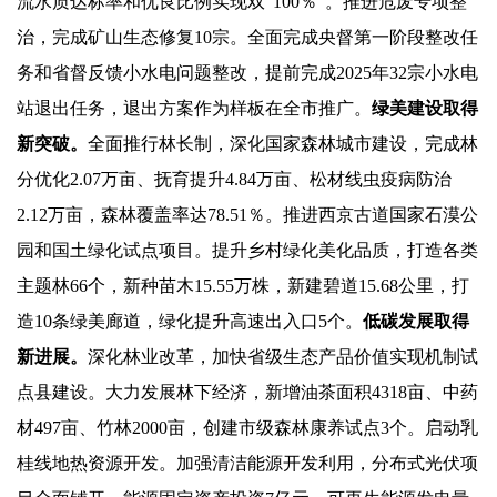
流水质达标率和优良比例实现双“100％”。推进危废专项整
治，完成矿山生态修复10宗。全面完成央督第一阶段整改任
务和省督反馈小水电问题整改，提前完成2025年32宗小水电
站退出任务，退出方案作为样板在全市推广。
绿美建设取得
新突破。
全面推行林长制，深化国家森林城市建设，完成林
分优化2.07万亩、抚育提升4.84万亩、松材线虫疫病防治
2.12万亩，森林覆盖率达78.51％。推进西京古道国家石漠公
园和国土绿化试点项目。提升乡村绿化美化品质，打造各类
主题林66个，新种苗木15.55万株，新建碧道15.68公里，打
造10条绿美廊道，绿化提升高速出入口5个。
低碳发展取得
新进展。
深化林业改革，加快省级生态产品价值实现机制试
点县建设。大力发展林下经济，新增油茶面积4318亩、中药
材497亩、竹林2000亩，创建市级森林康养试点3个。启动乳
桂线地热资源开发。加强清洁能源开发利用，分布式光伏项