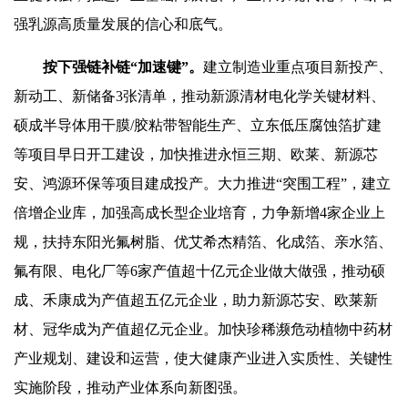
强乳源高质量发展的信心和底气。
按下强链补链“加速键”
。
建立制造业重点项目新投产、
新动工、新储备3张清单，推动新源清材电化学关键材料、
硕成半导体用干膜/胶粘带智能生产、立东低压腐蚀箔扩建
等项目早日开工建设，加快推进永恒三期、欧莱、新源芯
安、鸿源环保等项目建成投产。大力推进“突围工程”，建立
倍增企业库，加强高成长型企业培育，力争新增4家企业上
规，扶持东阳光氟树脂、优艾希杰精箔、化成箔、亲水箔、
氟有限、电化厂等6家产值超十亿元企业做大做强，推动硕
成、禾康成为产值超五亿元企业，助力新源芯安、欧莱新
材、冠华成为产值超亿元企业。加快珍稀濒危动植物中药材
产业规划、建设和运营，使大健康产业进入实质性、关键性
实施阶段，推动产业体系向新图强。