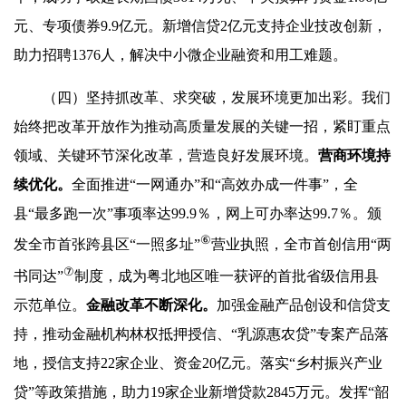
元、专项债券9.9亿元。新增信贷2亿元支持企业技改创新，
助力招聘1376人，解决中小微企业融资和用工难题。
（四）坚持抓改革、求突破，发展环境更加出彩。我们
始终把改革开放作为推动高质量发展的关键一招，紧盯重点
领域、关键环节深化改革，营造良好发展环境。
营商环境持
续优化。
全面推进“一网通办”和“高效办成一件事”，全
县“最多跑一次”事项率达99.9％，网上可办率达99.7％。颁
⑥
发全市首张跨县区“一照多址”
营业执照，全市首创信用“两
⑦
书同达”
制度，成为粤北地区唯一获评的首批省级信用县
示范单位。
金融改革不断深化。
加强金融产品创设和信贷支
持，推动金融机构林权抵押授信、“乳源惠农贷”专案产品落
地，授信支持22家企业、资金20亿元。落实“乡村振兴产业
贷”等政策措施，助力19家企业新增贷款2845万元。发挥“韶