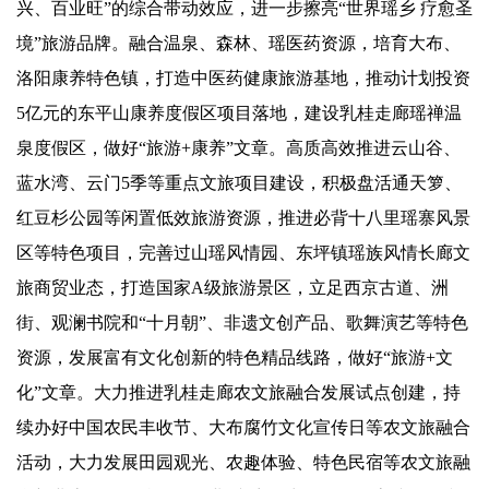
兴、百业旺”的综合带动效应，进一步擦亮“世界瑶乡 疗愈圣
境”旅游品牌。融合温泉、森林、瑶医药资源，培育大布、
洛阳康养特色镇，打造中医药健康旅游基地，推动计划投资
5亿元的东平山康养度假区项目落地，建设乳桂走廊瑶禅温
泉度假区，做好“旅游+康养”文章。高质高效推进云山谷、
蓝水湾、云门5季等重点文旅项目建设，积极盘活通天箩、
红豆杉公园等闲置低效旅游资源，推进必背十八里瑶寨风景
区等特色项目，完善过山瑶风情园、东坪镇瑶族风情长廊文
旅商贸业态，打造国家A级旅游景区，立足西京古道、洲
街、观澜书院和“十月朝”、非遗文创产品、歌舞演艺等特色
资源，发展富有文化创新的特色精品线路，做好“旅游+文
化”文章。大力推进乳桂走廊农文旅融合发展试点创建，持
续办好中国农民丰收节、大布腐竹文化宣传日等农文旅融合
活动，大力发展田园观光、农趣体验、特色民宿等农文旅融