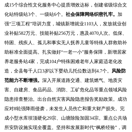
成15个综合性文化服务中心提质增效达标，创建省级综合文
化站特级站3个、一级站6个。
社会保障网络织密扎牢。
加
强“三项工程”培训力度，城镇新增就业1103人，发放就业创
业补贴582万元、技能补贴256万元，惠及4070人次。低保、
特困、残疾人、孤儿和事实无人抚养儿童等特殊人群救助补
助标准全面提高。扎实做好“一老一小”服务保障，新增居家
养老服务站4家，完成104户特殊困难老年人家庭适老化改
造，全县每千人口3岁以下婴幼儿托位数达到4.7个。
风险防
范能力不断增强。
深入开展道路交通、建筑燃气、地质灾
害、自建房、食品药品、消防、工矿危化品等重点领域风险
隐患排查整治。出台自然灾害风险隐患报告奖励政策。成功
应对8轮强降雨侵袭，未发生人员伤亡和重大财产损失。完
成小型水库坝顶硬化29宗、山塘除险加固34宗。重点公共场
所安防设施实现全覆盖。坚持和发展新时代“枫桥经验”，调