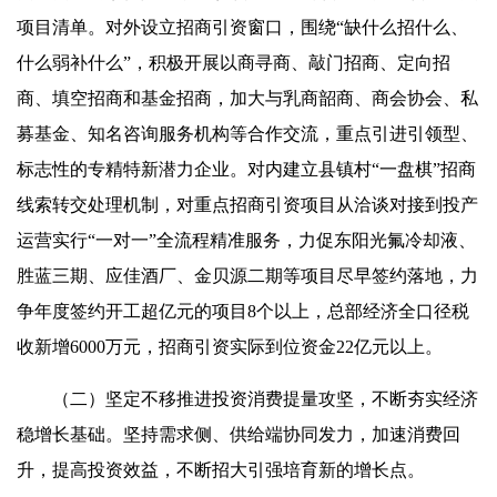
项目清单。对外设立招商引资窗口，围绕“缺什么招什么、
什么弱补什么”，积极开展以商寻商、敲门招商、定向招
商、填空招商和基金招商，加大与乳商韶商、商会协会、私
募基金、知名咨询服务机构等合作交流，重点引进引领型、
标志性的专精特新潜力企业。对内建立县镇村“一盘棋”招商
线索转交处理机制，对重点招商引资项目从洽谈对接到投产
运营实行“一对一”全流程精准服务，力促东阳光氟冷却液、
胜蓝三期、应佳酒厂、金贝源二期等项目尽早签约落地，力
争年度签约开工超亿元的项目8个以上，总部经济全口径税
收新增6000万元，招商引资实际到位资金22亿元以上。
（二）坚定不移推进投资消费提量攻坚，不断夯实经济
稳增长基础。坚持需求侧、供给端协同发力，加速消费回
升，提高投资效益，不断招大引强培育新的增长点。