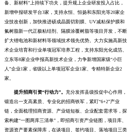
备、新材料”上持续下功夫，提升规上企业研发投入占比，
新增申报研发平台3家，支持永恒、恒扬和东阳光等20家企
业技改创新，加快推进硕成晶圆切割膜、UV减粘保护膜和
氟树脂新一代正极粘结剂、隔膜涂覆树脂等项目开发，不断
扩大锂电池和新材料等领域技术领先优势。大力实施高新技
术企业培育和行业单项冠军培养工程，支持东阳光化成箔、
立东等8家企业申报高新技术企业，力争新增国家级“小巨
人”企业1家，省级以上单项冠军企业1家、专精特新企业2
家。
提升招商引资“行动力”。
充分发挥县级投促中心作用，
锻造出一支高素质、专业化的招商铁军，紧盯“6+2”产业
链，全面梳理招商资源、产业链短板、企业配套需求等，探
索构建“一图两库三清单”，即招商引资产业链图，项目库、
资源资产要素保障库，在谈项目、签约项目、落地项目三类