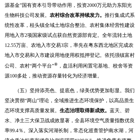
源基金”国有资本引导带动作用，投资2000万元助力东阳光
生物科技公司发展。
农村综合改革持续发力。
推行集成式系
统性改革，桂头镇全域土地综合整治、农村集体经营性建设
用地入市2项国家级试点获自然资源部肯定。全年流转土地
12.55万亩、农地入市交易3宗，率先在粤东西北地区完成农
地入市交易和入市建设用地使用权抵押登记。依托强镇富村
⑧
公司、农村“两个平台”
，盘活利用闲置宅基地、校舍等资
源100多处，推动资源存量转化为经济增量。
（五）坚持添亮色、提底色，绿美优势更加彰显。我们
坚决贯彻“两山”理论，全域推进生态环境保护，以高品质生
态环境支撑高质量发展。
生态治理取得新成效。
蓝天、碧
水、净土三大保卫战成效显著，全县环境空气质量指数优良
率99.4％。深入落实河湖长制，常态化巡查管护南水湖，河