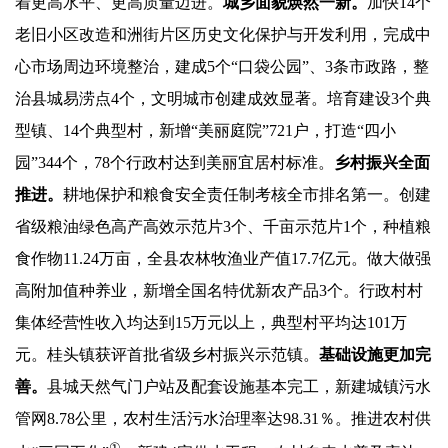
着更高水平、更高质量迈进。
城乡面貌焕然一新。
加快14个
老旧小区改造和洲街片区历史文化保护与开发利用，完成中
心市场周边环境整治，建成5个“口袋公园”、3条市政路，整
治县城易涝点4个，文明城市创建成效显著。培育建设3个典
型镇、14个典型村，新增“美丽庭院”721户，打造“四小
园”344个，78个行政村达到美丽宜居村标准。
乡村振兴全面
推进。
耕地保护和粮食安全责任制考核全市排名第一。创建
省级粮油绿色高产高效示范片3个、千亩示范片1个，种植粮
食作物11.24万亩，全县农林牧渔业产值17.7亿元。做大做强
高附加值种养业，新增全国名特优新农产品3个。行政村村
集体经营性收入均达到15万元以上，典型村平均达101万
元。桂头镇获评首批省级乡村振兴示范镇。
基础设施更加完
善。
县城天然气门户站及配套设施基本完工，新建城镇污水
管网8.78公里，农村生活污水治理率达98.31％。推进农村供
①