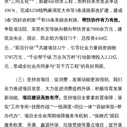
水“三同五化”
，新建4宗供水工程，农村自来水普及率达
100％。完成S258线鸭麻湖至大布等3条道路新改扩建，建成
②
3条“四好农村路”
和16条美丽农村路。
帮扶协作
有力有效
。
争取省法院、东莞长安等纵向横向帮扶资金7900余万元，建
筑业央企、国企、民企助力项目71个、总投资4.64亿
③
元，“双百行动”
共建项目22个，引导社会力量捐资捐物
3785万元，“千企帮千镇 万企兴万村”行动新增投入2.22亿
元，形成全社会共同参与“百千万工程”的良好局面。
（三）坚持攻项目、促消费，发展动能更加强劲。我们
全力推进项目攻坚，大力促进消费提档升级，积极培育发展
新动能。
项目建设高效有序。
坚持项目全要素前置保障，落
实“工作专班+挂图作战”“一线调度+四位一体”“容缺审批+帮
办代办”、项目全生命周期保障服务等机制，“保姆式”跟踪
服务欧莱、禾康、鑫源环保、垃圾焚烧等重点项目，提升落