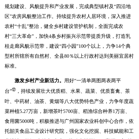
规划建设、风貌提升和产业发展，完成典型镇村及“四沿地
区”农房风貌整治工作。持续提升农村人居环境，深入推进
农村“十乱”整治，健全乡村建设管护机制，全面完成农
村“三大革命”，加快4条乡村振兴示范带提质升级，打造乳
桂走廊风貌示范带，建设“四小园”100个以上，力争14个典
型村所辖所有自然村、全县80％以上行政村达到美丽宜居村
标准。
激发乡村产业新活力。
用好“一清单两图两表两平
⑫
台”
，持续发展壮大优质稻、水果、蔬菜、优质畜禽、茶
叶、中药材、油茶、黄烟等八大优势特色产业，力争年度蔬
菜种植5.27万亩，新增茶叶5700亩、稻渔综合种养1万亩、
食用菌5000吨，积极推进与广州国家农业科创中心合作，依
托韶关食品工业设计研究院，强化文化挖掘、科技赋能和工