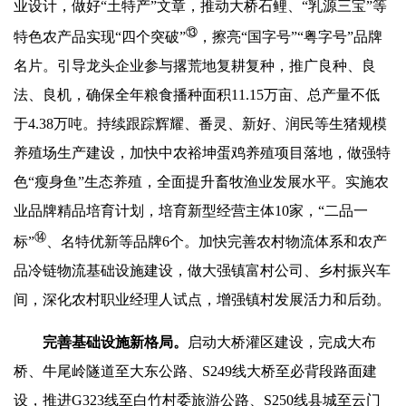
业设计，做好“土特产”文章，推动大桥石鲤、“乳源三宝”等
⑬
特色农产品实现“四个突破”
，擦亮“国字号”“粤字号”品牌
名片。引导龙头企业参与撂荒地复耕复种，推广良种、良
法、良机，确保全年粮食播种面积11.15万亩、总产量不低
于4.38万吨。持续跟踪辉耀、番灵、新好、润民等生猪规模
养殖场生产建设，加快中农裕坤蛋鸡养殖项目落地，做强特
色“瘦身鱼”生态养殖，全面提升畜牧渔业发展水平。实施农
业品牌精品培育计划，培育新型经营主体10家，“二品一
⑭
标”
、名特优新等品牌6个。加快完善农村物流体系和农产
品冷链物流基础设施建设，做大强镇富村公司、乡村振兴车
间，深化农村职业经理人试点，增强镇村发展活力和后劲。
完善基础设施新格局。
启动大桥灌区建设，完成大布
桥、牛尾岭隧道至大东公路、S249线大桥至必背段路面建
设，推进G323线至白竹村委旅游公路、S250线县城至云门