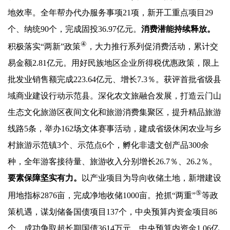
地效率。全年帮办代办服务事项21项，新开工重点项目29
个、纳统90个，完成固投36.97亿元。
消费潜能持续释放。
④
积极落实“两新”政策
，大力推行系列促消费活动，累计交
易金额2.81亿元。用好民族地区企业所得税优惠政策，限上
批发业销售额完成223.64亿元、增长7.3％。获评首批省级县
域商业建设行动示范县。深化农文旅融合发展，打造云门山
生态文化旅游区夜间文化和旅游消费集聚区，提升精品旅游
线路5条，举办162场文体赛事活动，建成省级休闲农业与乡
村旅游示范镇3个、示范点6个，孵化非遗文创产品300余
种，全年游客接待量、旅游收入分别增长26.7％、26.2％。
要素保障坚实有力。
以产业项目为导向收储土地，新增建设
⑤
用地指标2876亩，完成净地收储1000亩。抢抓“两重”
等政
策机遇，谋划储备国债项目137个，中央预算内资金项目86
个，成功争取超长期国债3614万元、中央预算内资金1.06亿