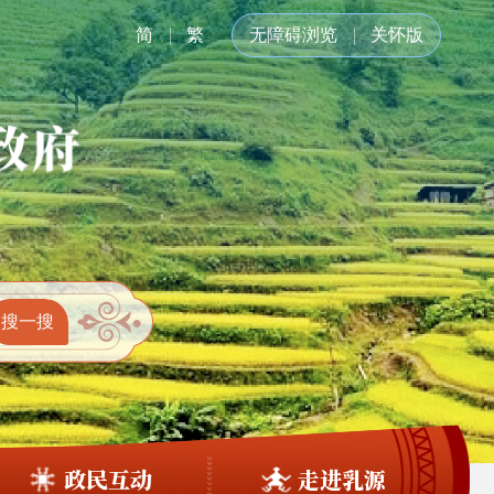
简
繁
无障碍浏览
关怀版
政民互动
走进乳源