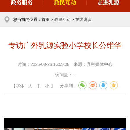
政务服务
政民互动
走进乳源
您当前的位置：
首页
>
政民互动
>
在线访谈
专访广外乳源实验小学校长公维华
时间：
2025-08-26 16:59:08
来源：
县融媒体中心
访问量：
-
【字体:
大
中
小
】
分享到：