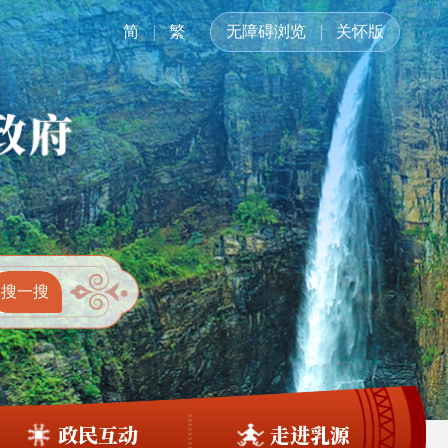
简
繁
无障碍浏览
关怀版
政民互动
走进乳源