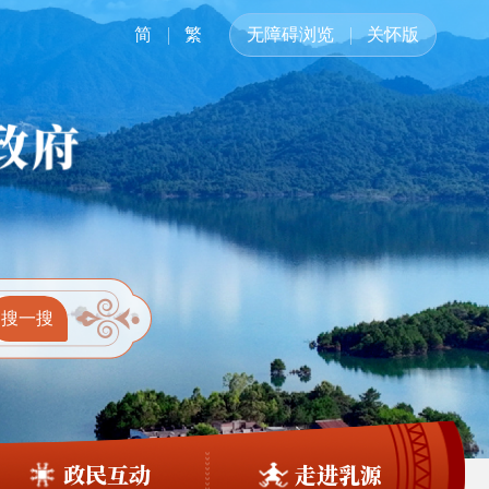
简
繁
无障碍浏览
关怀版
政民互动
走进乳源