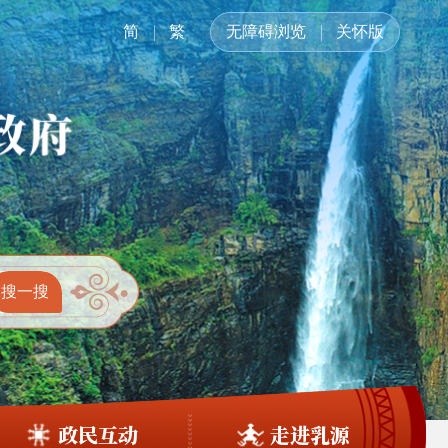
简
繁
无障碍浏览
关怀版
政民互动
走进乳源