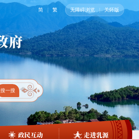
简
繁
无障碍浏览
关怀版
政民互动
走进乳源