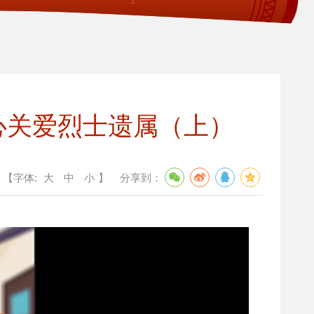
心关爱烈士遗属（上）
【字体:
大
中
小
】
分享到：