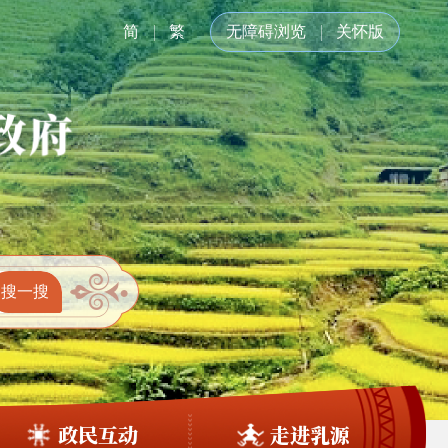
简
繁
无障碍浏览
关怀版
政民互动
走进乳源