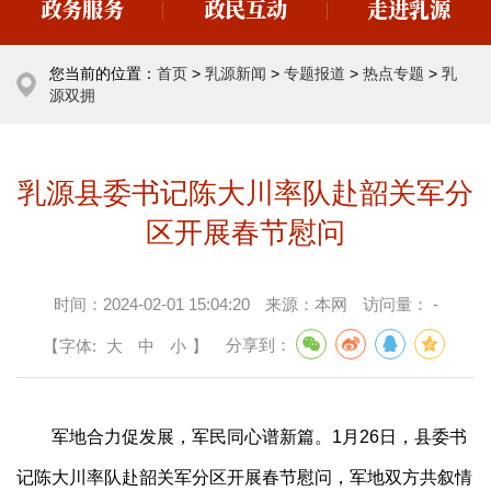
政务服务
政民互动
走进乳源
您当前的位置：
首页
>
乳源新闻
>
专题报道
>
热点专题
>
乳
源双拥
乳源县委书记陈大川率队赴韶关军分
区开展春节慰问
时间：
2024-02-01 15:04:20
来源：
本网
访问量：
-
【字体:
大
中
小
】
分享到：
军地合力促发展，军民同心谱新篇。1月26日，县委书
记陈大川率队赴韶关军分区开展春节慰问，军地双方共叙情