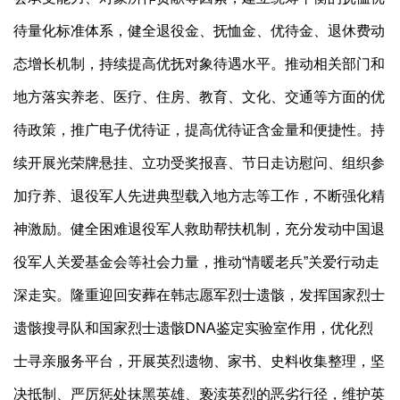
待量化标准体系，健全退役金、抚恤金、优待金、退休费动
态增长机制，持续提高优抚对象待遇水平。推动相关部门和
地方落实养老、医疗、住房、教育、文化、交通等方面的优
待政策，推广电子优待证，提高优待证含金量和便捷性。持
续开展光荣牌悬挂、立功受奖报喜、节日走访慰问、组织参
加疗养、退役军人先进典型载入地方志等工作，不断强化精
神激励。健全困难退役军人救助帮扶机制，充分发动中国退
役军人关爱基金会等社会力量，推动“情暖老兵”关爱行动走
深走实。隆重迎回安葬在韩志愿军烈士遗骸，发挥国家烈士
遗骸搜寻队和国家烈士遗骸DNA鉴定实验室作用，优化烈
士寻亲服务平台，开展英烈遗物、家书、史料收集整理，坚
决抵制、严厉惩处抹黑英雄、亵渎英烈的恶劣行径，维护英