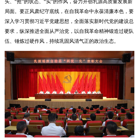
头、“抢”的状态、“实”的作风，奋力开创乳源高质量发展新
局面。要正风肃纪守底线，在自我革命中永葆清廉本色，要
深入学习贯彻习近平党建思想，全面落实新时代党的建设总
要求，纵深推进全面从严治党，以自我革命精神锻造过硬队
伍、锤炼过硬作风，持续巩固风清气正的政治生态。