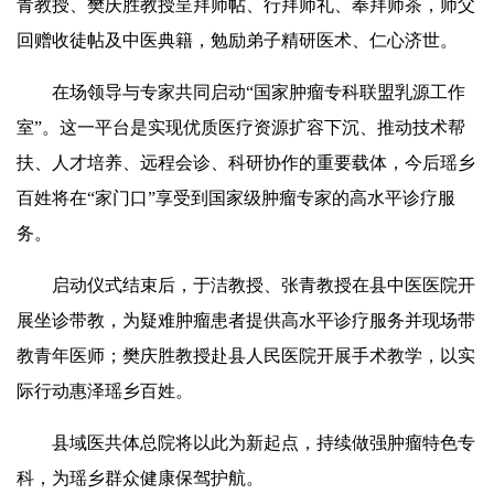
青教授、樊庆胜教授呈拜师帖、行拜师礼、奉拜师茶，师父
回赠收徒帖及中医典籍，勉励弟子精研医术、仁心济世。‌
在场领导与专家共同启动“国家肿瘤专科联盟乳源工作
室”。这一平台是实现优质医疗资源扩容下沉、推动技术帮
扶、人才培养、远程会诊、科研协作的重要载体，今后瑶乡
百姓将在“家门口”享受到国家级肿瘤专家的高水平诊疗服
务。
启动仪式结束后，于洁教授、张青教授在县中医医院开
展坐诊带教，为疑难肿瘤患者提供高水平诊疗服务并现场带
教青年医师；樊庆胜教授赴县人民医院开展手术教学，以实
际行动惠泽瑶乡百姓。
县域医共体总院将以此为新起点，持续做强肿瘤特色专
科，为瑶乡群众健康保驾护航。‌