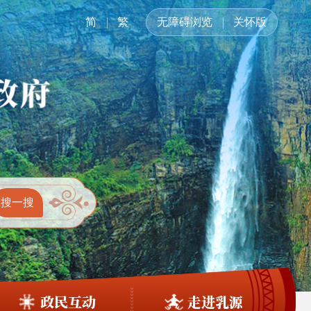
简
繁
无障碍浏览
关怀版
政民互动
走进乳源