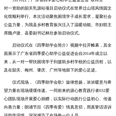
对一资助的韶关乳源站项目启动仪式在世界过山瑶风情园文
化馆顺利举行。本次活动聚焦困境学子成长需求，凝聚社会
公益力量，为我县乡村教育振兴注入了温暖动能。市妇联主
席
魏卢捷
、县委副书记林欣参加启动仪式。
启动仪式在《四季助学会简介》视频中拉开帷幕，其全
面展示了广东省四季爱心助学公益促进会自2014年成立以
来，从一对一帮扶困境学子到援助乡村学校的公益历程，以
及在韶关、梅州、肇庆、广州等地留下的爱心足迹。
仪式现场，《四季助学会歌》旋律悠扬，浓浓暖意与希
望力量在现场缓缓传递。一同前来的源心教育践行者032爱
心团队现场开展爱心捐赠，以实际行动践行公益初心、传递
向善力量；朗诵节目《四季有爱》情真意切，用真挚话语诉
说助学温情，深深感染了在场每一位人员