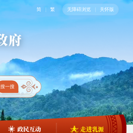
简
繁
无障碍浏览
关怀版
政民互动
走进乳源