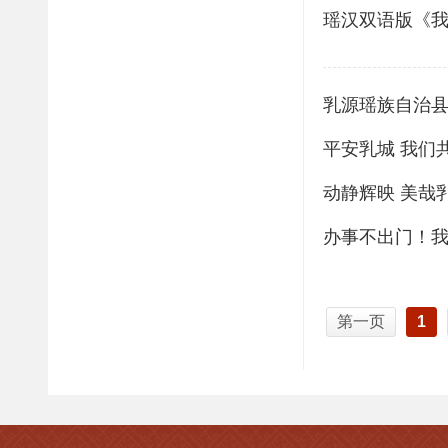
瑶汉双语版《
乳源瑶族自治
平安乳城 我们
动静辉映 美哉
办事不出门！
第一页
1