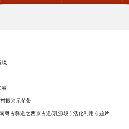
圣境
知春
乡村振兴示范带
》南粤古驿道之西京古道(乳源段 ) 活化利用专题片