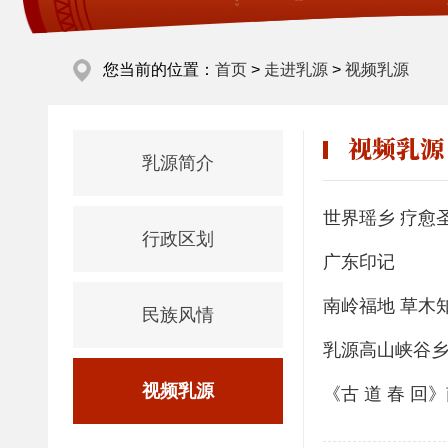
您当前的位置：
首页
>
走进乳源
>
视频乳源
视频乳源
乳源简介
世界瑶乡 疗愈
行政区划
广东印记
南岭福地 草木
民族风情
乳源高山峡谷
视频乳源
《古 道 春 回